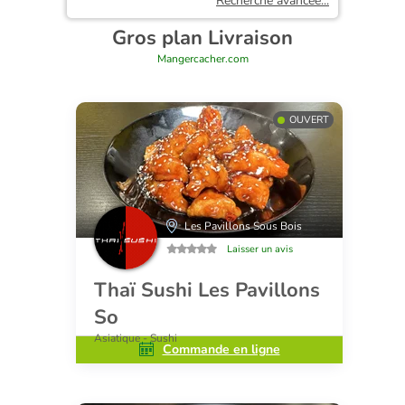
Recherche avancée...
Gros plan Livraison
Mangercacher.com
OUVERT
Les Pavillons Sous Bois
Laisser un avis
Thaï Sushi Les Pavillons
So
Asiatique - Sushi
Commande en ligne