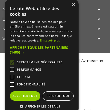
×
Ce site Web utilise des
Manger Cacher
cookies
Cacher c'est quoi ?
Un annuaire
Notre site Web utilise des cookies pour
Liens utiles
améliorer l'expérience utilisateur. En
complet et actualisé des adresses cacher Paris ou province
Nouveautés du cacher
Qui sommes-nous ?
utilisant notre site Web, vous acceptez tous
(restaurant cacher, épicerie cacher,
traiteur cacher
...).
les cookies conformément à notre Politique
Le nouveau restaurant ashkenaze cacher,
indien cacher
,
oriental
Visualisez
Presse
relative aux cookies.
En savoir plus
cacher
,
asiatique cacher
,
gastronomiquie cacher
,
francais cacher
,
Recettes cachères
israelien cacher
,
italien cacher
ou même le nouveau restaurant
en photos un
restaurant cacher
(restaurant casher).
AFFICHER TOUS LES PARTENAIRES
cacher americain
Sympa de pouvoir découvrir le cadre et l'ambiance d'un
(1485) →
restaurant cacher!
|
|
Contacter Manger cacher
Qui sommes-nous ?
Avertissement
STRICTEMENT NÉCESSAIRES
Légal
PERFORMANCE
CIBLAGE
FONCTIONNALITÉ
ACCEPTER TOUT
REFUSER TOUT
AFFICHER LES DÉTAILS