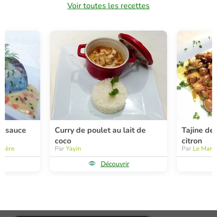
Voir toutes les recettes
la sauce
Curry de poulet au lait de
Tajine de 
coco
citron
édère
Par
Yayin
Par
Le Manh
r
Découvrir