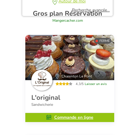
Autour de moi
Recherche avancée...
Gros plan Réservation
Mangercacher.com
FERMÉ
Charenton Le Pont
4,3/5
Laisser un avis
L'original
Sandwicherie
Commande en ligne