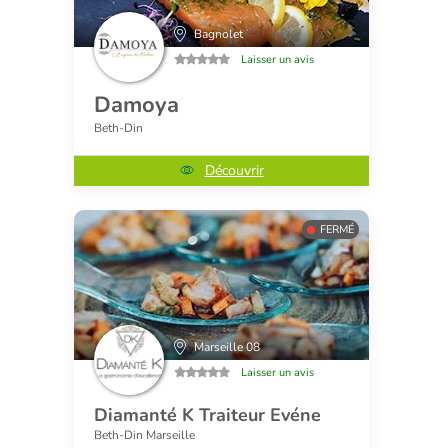
Bagnolet
Laisser un avis
Damoya
Beth-Din
Découvrir
FERMÉ
Marseille 08
Laisser un avis
Diamanté K Traiteur Evéne
Beth-Din Marseille