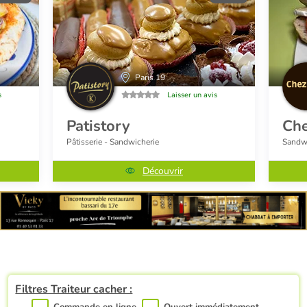
Paris 19
s
Laisser un avis
Patistory
Che
Pâtisserie - Sandwicherie
Sandwi
Découvrir
Filtres Traiteur cacher :