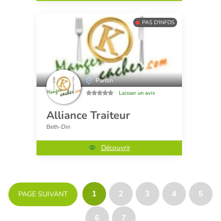
PAS D'INFOS
Pantin
Laisser un avis
Alliance Traiteur
Beth-Din
Découvrir
1
2
3
4
5
PAGE SUIVANT
6
7