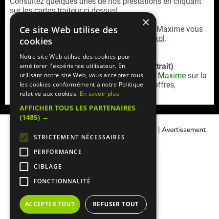
Consultez quelques unes de nos prestations en cliquant
sur les cartes traiteur ci-dessus!
×
Ce site Web utilise des
Pour vos réceptions halavi, Aux Délices de Maxime vous
propose son département lait avec
Chez Akol
.
cookies
Notre site Web utilise des cookies pour
Service commande en ligne (livraison / retrait)
améliorer l'expérience utilisateur. En
Retrouvez la
carte livraison Aux Delices De Maxime
sur la
utilisant notre site Web, vous acceptez tous
plateforme
Mangercacher.com
(cagnotte, offres,
les cookies conformément à notre Politique
paiement en ligne sécurisé)
relative aux cookies.
En savoir plus
AFFICHER TOUS LES PARTENAIRES
(1485) →
|
|
Contacter Manger cacher
Qui sommes-nous ?
Avertissement
STRICTEMENT NÉCESSAIRES
Légal
PERFORMANCE
CIBLAGE
FONCTIONNALITÉ
ACCEPTER TOUT
REFUSER TOUT