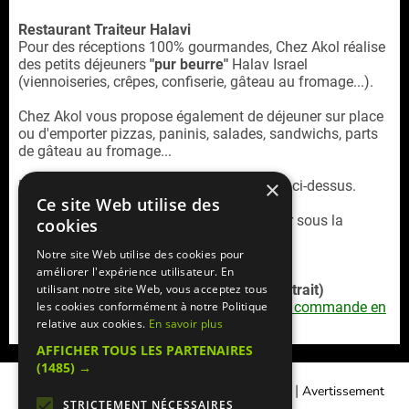
Restaurant Traiteur Halavi
Pour des réceptions 100% gourmandes, Chez Akol réalise
des petits déjeuners
"pur beurre"
Halav Israel
(viennoiseries, crêpes, confiserie, gâteau au fromage...).
Chez Akol vous propose également de déjeuner sur place
ou d'emporter pizzas, paninis, salades, sandwichs, parts
de gâteau au fromage...
×
La carte Chez Akol traiteur est consultable ci-dessus.
Ce site Web utilise des
Le restaurant Traiteur Chez Akol est cacher sous la
cookies
surveillance du Beth Din de Paris.
Notre site Web utilise des cookies pour
améliorer l'expérience utilisateur. En
Service commande en ligne (livraison / retrait)
utilisant notre site Web, vous acceptez tous
Chez Akol Pur Beurre Retrouvez la
carte de commande en
les cookies conformément à notre Politique
ligne
sur la plateforme
Mangercacher.com
relative aux cookies.
En savoir plus
AFFICHER TOUS LES PARTENAIRES
(1485) →
|
|
Contacter Manger cacher
Qui sommes-nous ?
Avertissement
STRICTEMENT NÉCESSAIRES