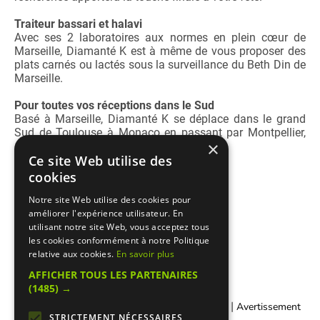
Traiteur bassari et halavi
Avec ses 2 laboratoires aux normes en plein cœur de
Marseille, Diamanté K est à même de vous proposer des
plats carnés ou lactés sous la surveillance du Beth Din de
Marseille.
Pour toutes vos réceptions dans le Sud
Basé à Marseille, Diamanté K se déplace dans le grand
Sud de Toulouse à Monaco en passant par Montpellier,
×
Aix et Cannes
Ce site Web utilise des
cookies
Notre site Web utilise des cookies pour
améliorer l'expérience utilisateur. En
utilisant notre site Web, vous acceptez tous
les cookies conformément à notre Politique
relative aux cookies.
En savoir plus
AFFICHER TOUS LES PARTENAIRES
(1485) →
|
|
Contacter Manger cacher
Qui sommes-nous ?
Avertissement
STRICTEMENT NÉCESSAIRES