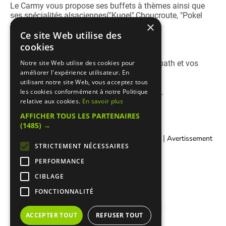
Le Carmy vous propose ses buffets à thèmes ainsi que
ses spécialités alsaciennes("Kugel",Choucroute, "Pokel
×
fleisch", Baekoffe").
Ce site Web utilise des
Le Carmy un choix de pâtisseries fines.
cookies
Le Carmy un "traiteur chez soi", pour Chabbath et vos
Notre site Web utilise des cookies pour
petites réceptions.
améliorer l'expérience utilisateur. En
utilisant notre site Web, vous acceptez tous
Le Carmy un seul nom: "Michel Grumbach".
les cookies conformément à notre Politique
relative aux cookies.
En savoir plus
AFFICHER TOUS LES PARTENAIRES
(1485) →
|
|
Contacter Manger cacher
Qui sommes-nous ?
Avertissement
STRICTEMENT NÉCESSAIRES
Légal
PERFORMANCE
CIBLAGE
FONCTIONNALITÉ
ACCEPTER TOUT
REFUSER TOUT