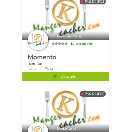
PAS D'INFOS
Levallois Perret
Laisser un avis
Momento
Beth-Din
Italienne - Pizza
Découvrir
PAS D'INFOS
Marseille 08