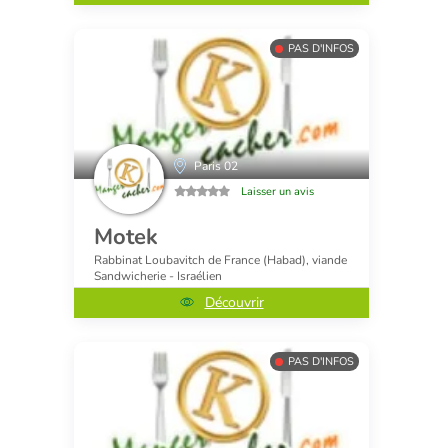
PAS D'INFOS
Paris 02
Laisser un avis
Motek
Rabbinat Loubavitch de France (Habad), viande
Sandwicherie - Israélien
Découvrir
PAS D'INFOS