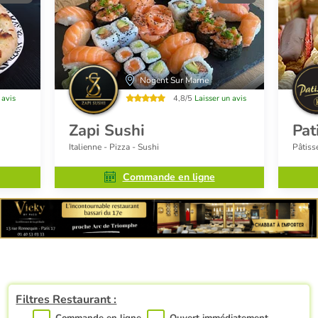
Nogent Sur Marne
 avis
4,8/5
Laisser un avis
Zapi Sushi
Pat
Italienne - Pizza - Sushi
Pâtiss
Commande en ligne
Filtres Restaurant :