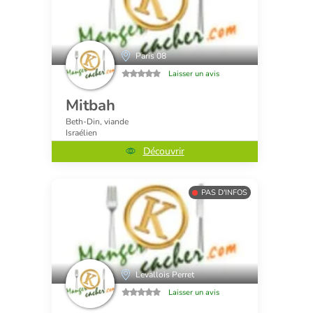
Paris 08
Laisser un avis
Mitbah
Beth-Din, viande
Israélien
Découvrir
PAS D'INFOS
Levallois Perret
Laisser un avis