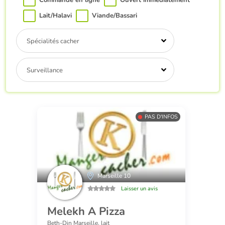
Commande en ligne
Ouvert immédiatement
Lait/Halavi
Viande/Bassari
Spécialités cacher
Surveillance
PAS D'INFOS
Marseille 10
Laisser un avis
Melekh A Pizza
Beth-Din Marseille, lait