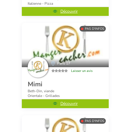
Italienne - Pizza
Découvrir
PAS D'INFOS
Paris 17
Laisser un avis
Mimi
Beth-Din, viande
Orientale - Grillades
Découvrir
PAS D'INFOS