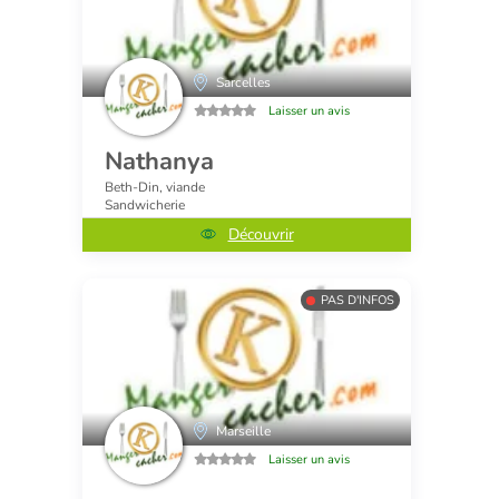
Sarcelles
Laisser un avis
Nathanya
Beth-Din, viande
Sandwicherie
Découvrir
PAS D'INFOS
Marseille
Laisser un avis