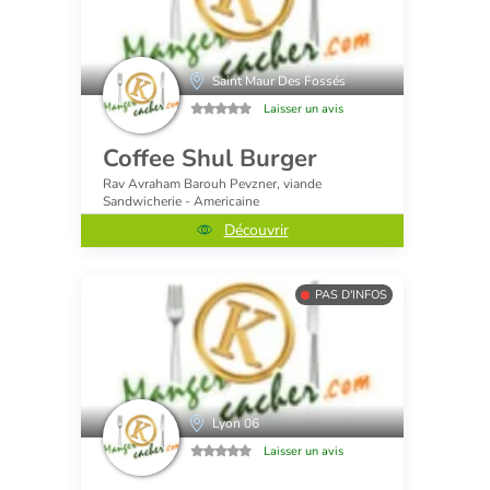
Saint Maur Des Fossés
Laisser un avis
Coffee Shul Burger
Rav Avraham Barouh Pevzner, viande
Sandwicherie - Americaine
Découvrir
PAS D'INFOS
Lyon 06
Laisser un avis