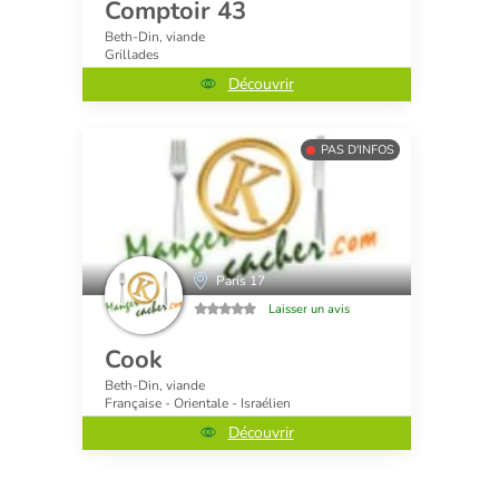
Comptoir 43
Beth-Din, viande
Grillades
Découvrir
PAS D'INFOS
Paris 17
Laisser un avis
Cook
Beth-Din, viande
Française - Orientale - Israélien
Découvrir