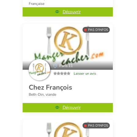
Française
Découvrir
PAS D'INFOS
Paris 11
Laisser un avis
Chez François
Beth-Din, viande
Découvrir
PAS D'INFOS