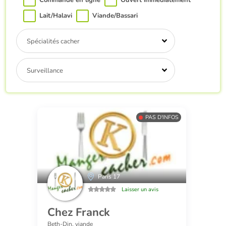
Commande en ligne
Ouvert immédiatement
Lait/Halavi
Viande/Bassari
Spécialités cacher
Surveillance
PAS D'INFOS
Paris 17
Laisser un avis
Chez Franck
Beth-Din, viande