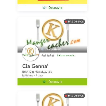
Découvrir
PAS D'INFOS
Marseille 06
Laisser un avis
Cia Genna'
Beth-Din Marseille, lait
Italienne - Pizza
Découvrir
PAS D'INFOS