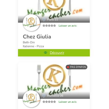
Paris 11
Laisser un avis
Chez Giulia
Beth-Din
Italienne - Pizza
Découvrir
PAS D'INFOS
Marseille 06
Laisser un avis