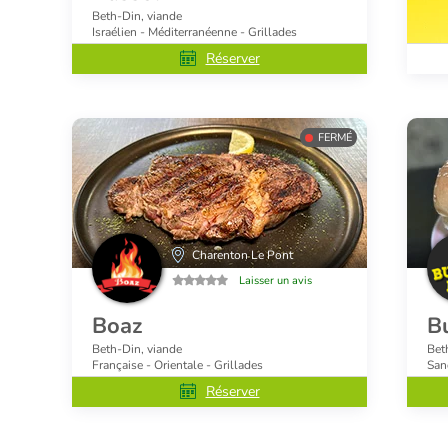
Beth-Din, viande
Israélien - Méditerranéenne - Grillades
Réserver
FERMÉ
Charenton Le Pont
Laisser un avis
Boaz
B
Beth-Din, viande
Bet
Française - Orientale - Grillades
San
Réserver