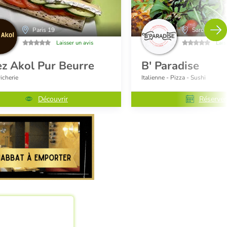
Paris 19
Sarcelles
Laisser un avis
Lais
z Akol Pur Beurre
B' Paradise
cherie
Italienne - Pizza - Sushi
Découvrir
Réserver