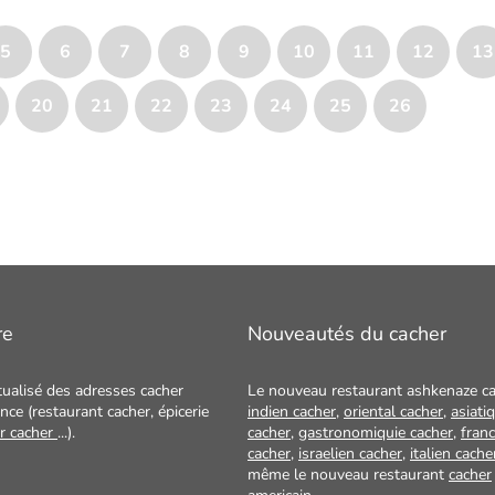
5
6
7
8
9
10
11
12
13
20
21
22
23
24
25
26
re
Nouveautés du cacher
tualisé des adresses cacher
Le nouveau restaurant ashkenaze ca
nce (restaurant cacher, épicerie
indien cacher
,
oriental cacher
,
asiati
ur cacher
...).
cacher
,
gastronomiquie cacher
,
franc
cacher
,
israelien cacher
,
italien cache
même le nouveau restaurant
cacher