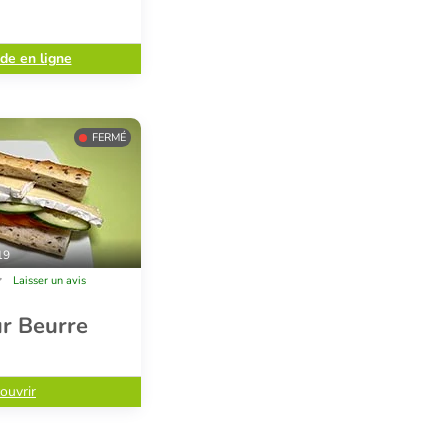
e en ligne
FERMÉ
19
Laisser un avis
r Beurre
ouvrir