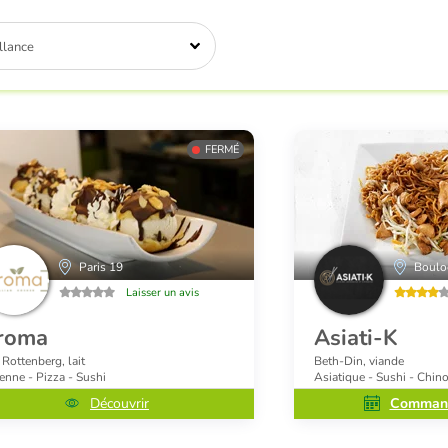
llance
FERMÉ
Paris 19
Boulo
Laisser un avis
roma
Asiati-K
 Rottenberg, lait
Beth-Din, viande
ienne - Pizza - Sushi
Asiatique - Sushi - Chino
Découvrir
Command