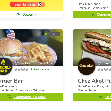
Beth-Din, viande
Française - Americaine
Découvrir
Command
OUVERT
Les Pavillons Sous Bois
Paris 
Laisser un avis
urger Bar
Chez Akol Pu
h-Din, viande
Beth-Din, Rav Katz, lait
dwicherie - Americaine - Grillades
Sandwicherie
Commande en ligne
Déc