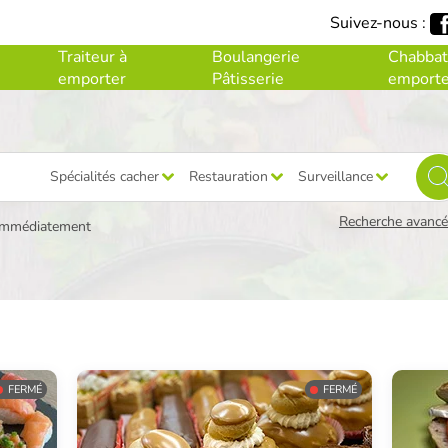
Suivez-nous :
Traiteur à
Boulangerie
Chabbat
emporter
Pâtisserie
emporte
Spécialités cacher
Restauration
Surveillance
Recherche avancée
immédiatement
FERMÉ
FERMÉ