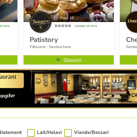
Paris 19
un avis
Laisser un avis
Patistory
Che
Pâtisserie - Sandwicherie
Sandwi
Découvrir
diatement
Lait/Halavi
Viande/Bassari