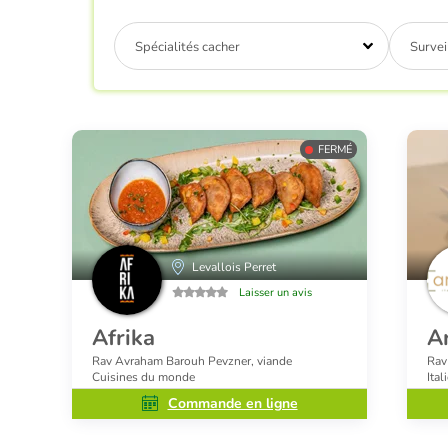
Spécialités cacher
Survei
FERMÉ
Levallois Perret
Laisser un avis
Afrika
A
Rav Avraham Barouh Pevzner, viande
Rav
Cuisines du monde
Ital
Commande en ligne