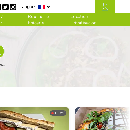
Langue :
 à
Boucherie
Location
r
Epicerie
Privatisation
...
FERMÉ