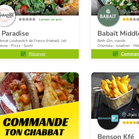
Sarcelles
Levall
Laisser un avis
 Paradise
Babaït Middl
binat Loubavitch de France (Habad), lait
Beth-Din, viande
ienne - Pizza - Sushi
Orientale - Israélien - M
Réserver
Command
Paris 
Benson Kfé