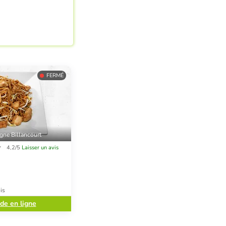
FERMÉ
gne Billancourt
4,2/5
Laisser un avis
is
e en ligne