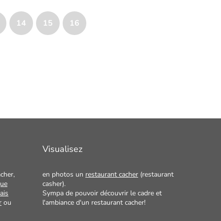
14
15
16
Visualisez
cher,
en photos un
restaurant cacher
(restaurant
que
casher).
ais
Sympa de pouvoir découvrir le cadre et
r
ou
l'ambiance d'un restaurant cacher!