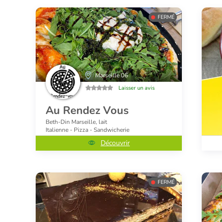
FERMÉ
Marseille 06
Laisser un avis
Au Rendez Vous
Beth-Din Marseille, lait
Italienne - Pizza - Sandwicherie
Découvrir
FERMÉ