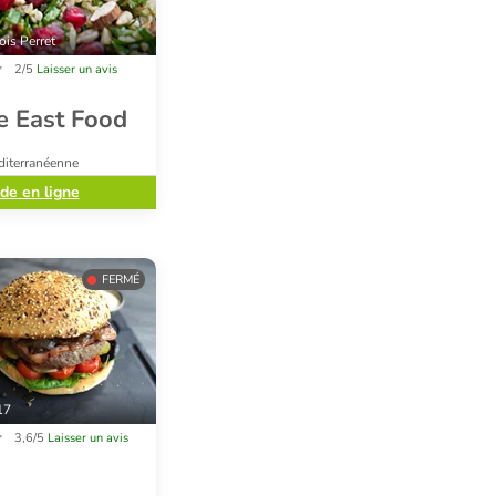
ois Perret
2/5
Laisser un avis
e East Food
éditerranéenne
e en ligne
FERMÉ
17
3,6/5
Laisser un avis