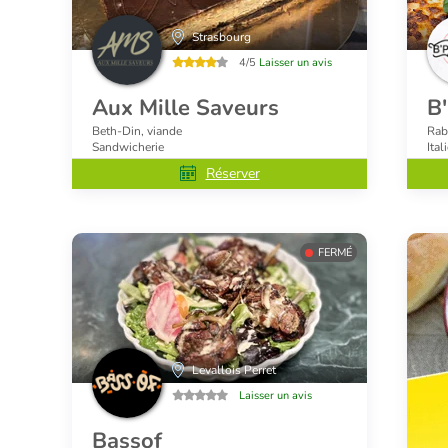
Strasbourg
4/5
Laisser un avis
Aux Mille Saveurs
B'
Beth-Din, viande
Rab
Sandwicherie
Ital
Réserver
FERMÉ
Levallois Perret
Laisser un avis
Bassof