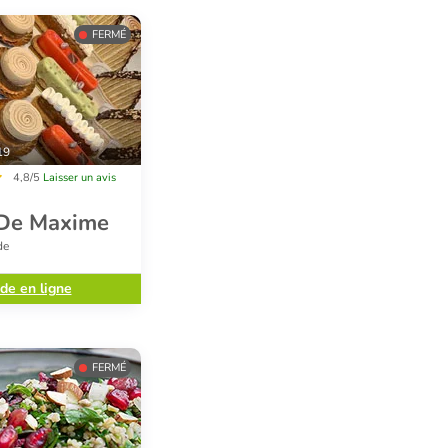
FERMÉ
19
4,8/5
Laisser un avis
 De Maxime
de
e en ligne
FERMÉ