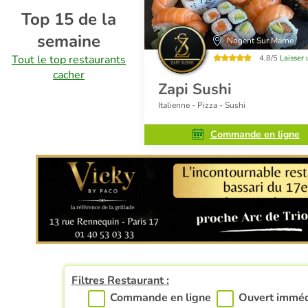
Top 15 de la
semaine
Paris 17
Nogent Sur Marne
Tout le top restaurants
4,5/5
Laisser un avis
4,8/5
Laisser 
cacher
Zapi Sushi
Italienne - Pizza - Sushi
ommande en ligne
Commande en ligne
Filtres Restaurant :
Commande en ligne
Ouvert immé