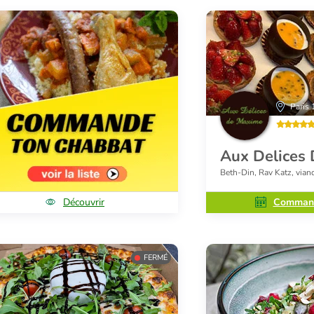
Paris 
Aux Delices
Beth-Din, Rav Katz, vian
Découvrir
Command
FERMÉ