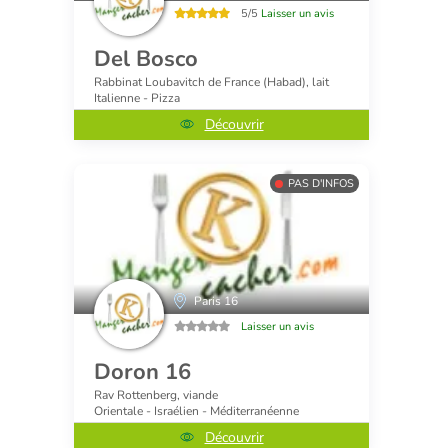
5/5
Laisser un avis
Del Bosco
Rabbinat Loubavitch de France (Habad), lait
Italienne - Pizza
Découvrir
PAS D'INFOS
Paris 16
Laisser un avis
Doron 16
Rav Rottenberg, viande
Orientale - Israélien - Méditerranéenne
Découvrir