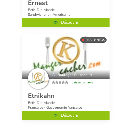
Ernest
Beth-Din, viande
Sandwicherie - Americaine
Découvrir
PAS D'INFOS
Boulogne Billancourt
Laisser un avis
Etnikahn
Beth-Din, viande
Française - Gastronomie française
Découvrir