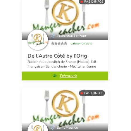
PAS D'INFOS
Charenton Le Pont
Laisser un avis
De l'Autre Côté by l'Orig
Rabbinat Loubavitch de France (Habad), lait
Française - Sandwicherie - Méditerranéenne
Découvrir
PAS D'INFOS
Saint Maurice