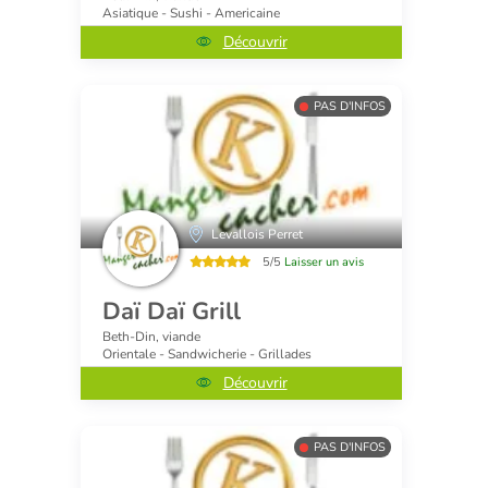
Asiatique - Sushi - Americaine
Découvrir
PAS D'INFOS
Levallois Perret
5/5
Laisser un avis
Daï Daï Grill
Beth-Din, viande
Orientale - Sandwicherie - Grillades
Découvrir
PAS D'INFOS