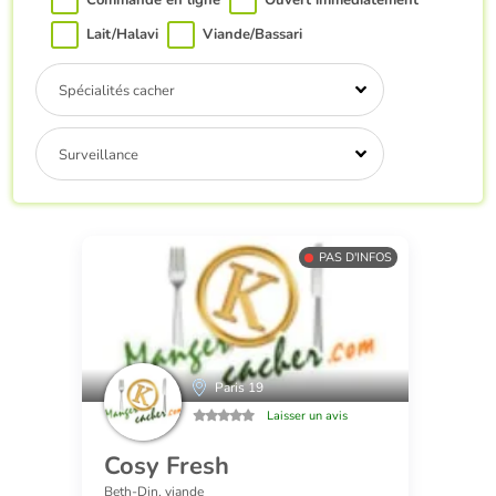
Commande en ligne
Ouvert immédiatement
Lait/Halavi
Viande/Bassari
Spécialités cacher
Surveillance
PAS D'INFOS
Paris 19
Laisser un avis
Cosy Fresh
Beth-Din, viande