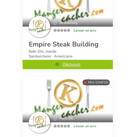
Strasbourg
Laisser un avis
Empire Steak Building
Beth-Din, viande
Sandwicherie - Americaine
Découvrir
PAS D'INFOS
Paris 04
Laisser un avis