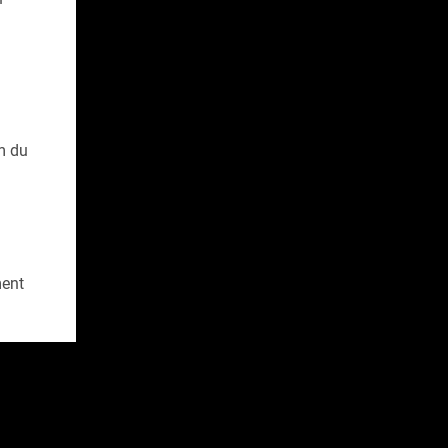
m du
ment