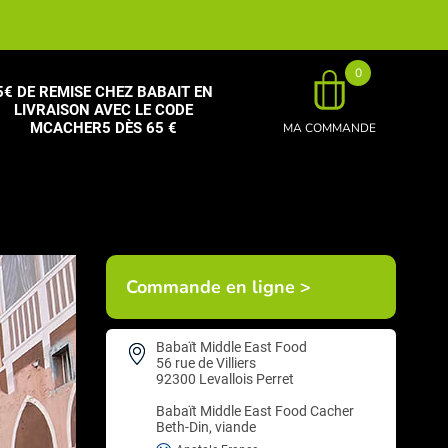
0
5€ DE REMISE CHEZ BABAIT EN
LIVRAISON AVEC LE CODE
MCACHER5 DÈS 65 €
MA COMMANDE
Commande en ligne >
Babaït Middle East Food
56 rue de Villiers
92300 Levallois Perret
Babaït Middle East Food
Cacher
Beth-Din, viande