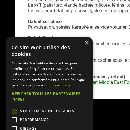
babaït
(pain turc, viande hachée mijotée, téhina,
Le restaurant Babaït propose également de super
Babait sur place
Privatisation, soirées Karaoké et service voiturier
Babait livraison
×
Commandez en ligne sur Mangercacher.com les spéc
Ce site Web utilise des
restaurant.
cookies
Babaït Levallois est un restaurant cacher sous le 
Notre site Web utilise des cookies pour
améliorer l'expérience utilisateur. En
utilisant notre site Web, vous acceptez tous
Service commande en ligne (livraison / retrait)
les cookies conformément à notre Politique
Retrouvez la
carte livraison Babaït Middle East F
relative aux cookies.
En savoir plus
en ligne sécurisé)
AFFICHER TOUS LES PARTENAIRES
(1485) →
STRICTEMENT NÉCESSAIRES
PERFORMANCE
CIBLAGE