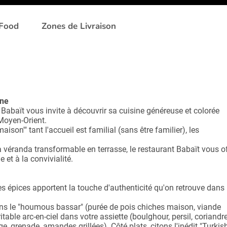
 Food
Zones de Livraison
ine
 Babaït vous invite à découvrir sa cuisine généreuse et colorée
 Moyen-Orient.
son'" tant l'accueil est familial (sans être familier), les
a véranda transformable en terrasse, le restaurant Babaït vous o
 et à la convivialité.
es épices apportent la touche d'authenticité qu'on retrouve dans
tons le "houmous bassar"
(purée de pois chiches maison, viande
itable arc-en-ciel dans votre assiette
(boulghour, persil, coriandre
ge, grenade, amandes grillées). Côté plats, citons
l'inédit "Turkis