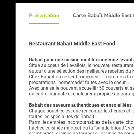
Présentation
Carte Babaït Middle East
Restaurant Babaït Middle East Food
Babait pour une cuisine méditerranéenne levant
Situé au coeur de Levallois, le nouveau restaurant
autour d'une sélection des meilleures recettes du
Chez Babaït on se sent forcément... "comme à la mai
préparations "homemade" faites avec le coeur...
Avec une salle pouvant accueillir 50 couverts et s
un cadre intimiste et chaleureux propice au partage
Babait des saveurs authentiques et ensoleillées
Chaque bouchée est une rencontre, les herbes et l
toutes les spécialités de Babaït.
Parmi les entrées incontournables de la carte, ci
hachée cuisinée mijotée) ou la "salade brioutt", vér
cramberries, graines de tournesol, graines de cour