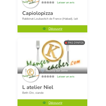
Laisser un avis
Capiolopizza
Rabbinat Loubavitch de France (Habad), lait
Découvrir
PAS D'INFOS
Neuilly Sur Seine
Laisser un avis
L atelier Niel
Beth-Din, viande
Découvrir