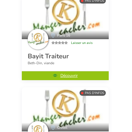
PAS D'INFOS
Paris 16
Laisser un avis
Bayit Traiteur
Beth-Din, viande
Découvrir
PAS D'INFOS
Créteil