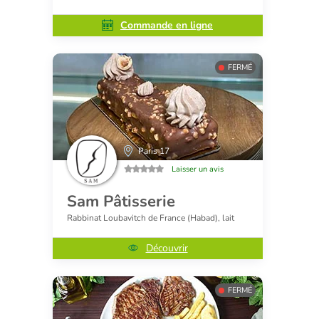
Commande en ligne
FERMÉ
Paris 17
Laisser un avis
Sam Pâtisserie
Rabbinat Loubavitch de France (Habad), lait
Découvrir
FERMÉ