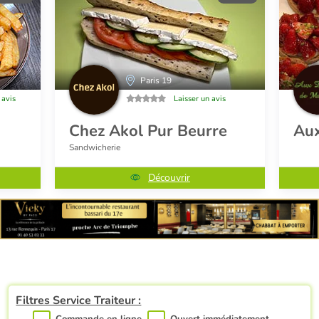
Paris 19
 avis
Laisser un avis
Chez Akol Pur Beurre
Aux
Sandwicherie
Découvrir
Filtres Service Traiteur :