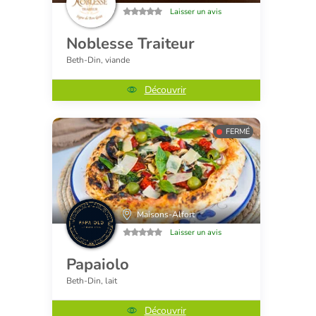
Laisser un avis
Noblesse Traiteur
Beth-Din, viande
Découvrir
FERMÉ
Maisons-Alfort
Laisser un avis
Papaiolo
Beth-Din, lait
Découvrir