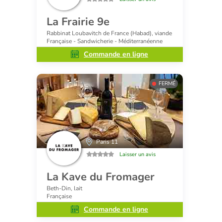
La Frairie 9e
Rabbinat Loubavitch de France (Habad), viande
Française - Sandwicherie - Méditerranéenne
Commande en ligne
FERMÉ
Paris 11
Laisser un avis
La Kave du Fromager
Beth-Din, lait
Française
Commande en ligne