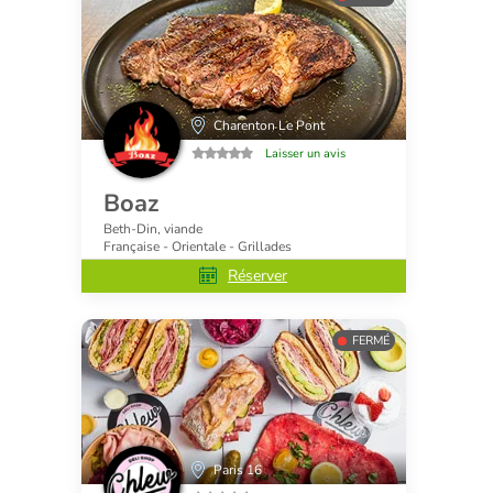
Charenton Le Pont
Laisser un avis
Boaz
Beth-Din, viande
Française - Orientale - Grillades
Réserver
FERMÉ
Paris 16