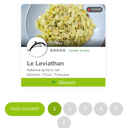
FERMÉ
Nice
Laisser un avis
Le Leviathan
Rabbinat de Nice, lait
Italienne - Pizza - Française
Découvrir
1
2
3
4
5
PAGE SUIVANT
6