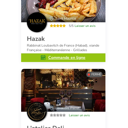
Saint Maurice
5/5
Laisser un avis
Hazak
Rabbinat Loubavitch de France (Habad), viande
Française - Méditerranéenne - Grillades
Commande en ligne
FERMÉ
Levallois Perret
Laisser un avis