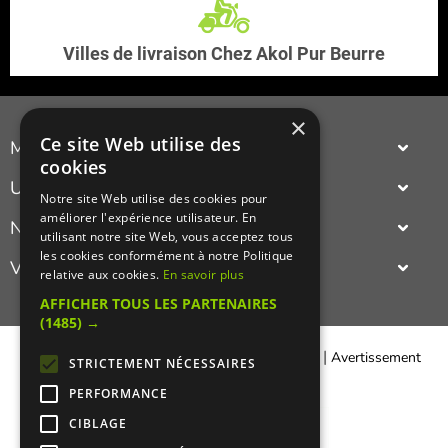
Villes de livraison Chez Akol Pur Beurre
×
Ce site Web utilise des
Manger Cacher
cookies
Cacher c'est quoi ?
Un annuaire
Notre site Web utilise des cookies pour
Liens utiles
améliorer l'expérience utilisateur. En
complet et actualisé des adresses cacher Paris ou province
Nouveautés du cacher
Qui sommes-nous ?
utilisant notre site Web, vous acceptez tous
(restaurant cacher, épicerie cacher,
traiteur cacher
...).
les cookies conformément à notre Politique
Le nouveau restaurant ashkenaze cacher,
indien cacher
,
oriental
Visualisez
Presse
relative aux cookies.
En savoir plus
cacher
,
asiatique cacher
,
gastronomiquie cacher
,
francais cacher
,
Recettes cachères
israelien cacher
,
italien cacher
ou même le nouveau restaurant
en photos un
restaurant cacher
(restaurant casher).
AFFICHER TOUS LES PARTENAIRES
cacher americain
Sympa de pouvoir découvrir le cadre et l'ambiance d'un
(1485) →
restaurant cacher!
|
|
Contacter Manger cacher
Qui sommes-nous ?
Avertissement
STRICTEMENT NÉCESSAIRES
Légal
PERFORMANCE
CIBLAGE