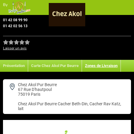
By
01 42 08 99 90
01 42 02 56 13
Laisser un avis
Présentation
Carte Chez Akol Pur Beurre
Zones de Livraison
Chez Akol Pur Beurre
67 Rue D'hautpoul
75019 Paris
Chez Akol Pur Beurre
Cacher Beth-Din, Cacher Rav Katz,
lait