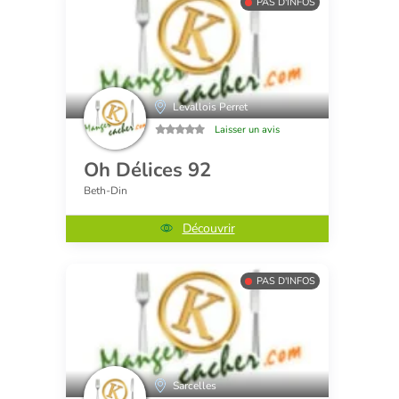
PAS D'INFOS
Levallois Perret
Laisser un avis
Oh Délices 92
Beth-Din
Découvrir
PAS D'INFOS
Sarcelles