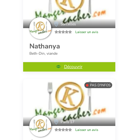
Sarcelles
Laisser un avis
Nathanya
Beth-Din, viande
Découvrir
PAS D'INFOS
Paris 17
Laisser un avis