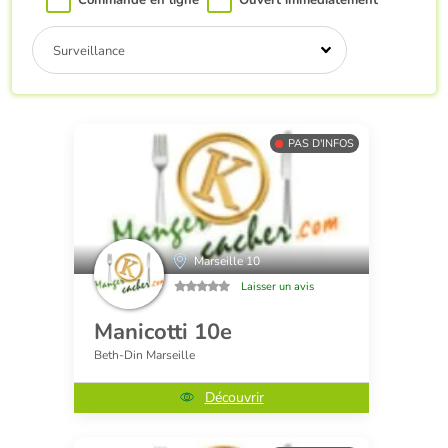
Commande en ligne
Ouvert immédiatement
Surveillance
PAS D'INFOS
Marseille 10
Laisser un avis
Manicotti 10e
Beth-Din Marseille
Découvrir