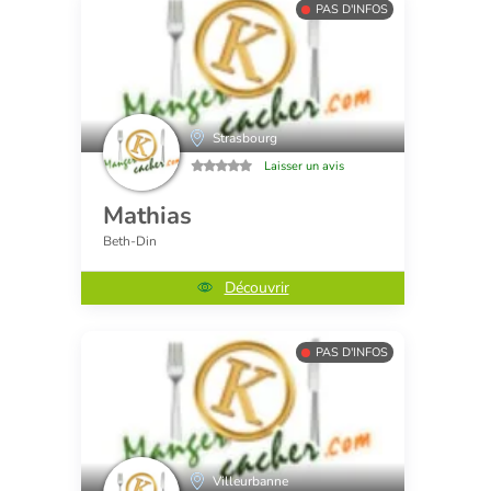
PAS D'INFOS
Strasbourg
Laisser un avis
Mathias
Beth-Din
Découvrir
PAS D'INFOS
Villeurbanne