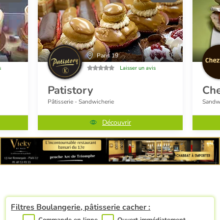
Paris 19
s
Laisser un avis
Patistory
Che
Pâtisserie - Sandwicherie
Sandwi
Découvrir
Filtres Boulangerie, pâtisserie cacher :