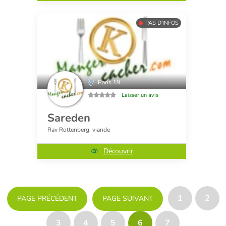
PAS D'INFOS
Paris 19
Laisser un avis
Sareden
Rav Rottenberg, viande
Découvrir
1
2
PAGE PRÉCÉDENT
PAGE SUIVANT
3
4
5
6
7