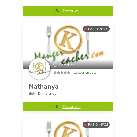
Découvrir
PAS D'INFOS
Sarcelles
Laisser un avis
Nathanya
Beth-Din, viande
Découvrir
PAS D'INFOS