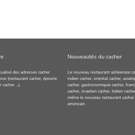
re
Nouveautés du cacher
tualisé des adresses cacher
Le nouveau restaurant ashkenaze ca
nce (restaurant cacher, épicerie
indien cacher
,
oriental cacher
,
asiati
ur cacher
...).
cacher
,
gastronomiquie cacher
,
franc
cacher
,
israelien cacher
,
italien cache
même le nouveau restaurant
cacher
americain