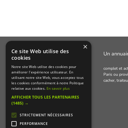
×
Ce site Web utilise des
Manger Cacher
Un annuai
cookies
Notre site Web utilise des cookies pour
complet et ac
Cacher c'est quoi ?
améliorer l'expérience utilisateur. En
Paris ou provi
utilisant notre site Web, vous acceptez tous
Liens utiles
cacher,
traite
les cookies conformément à notre Politique
Qui sommes-nous ?
relative aux cookies.
En savoir plus
AFFICHER TOUS LES PARTENAIRES
Presse
(1485) →
Recettes cachères
STRICTEMENT NÉCESSAIRES
PERFORMANCE