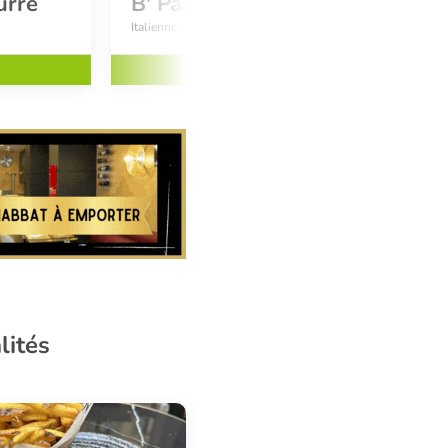
urre
B' Paradise
Italienne - Pizza - Sushi
Réserver
lités