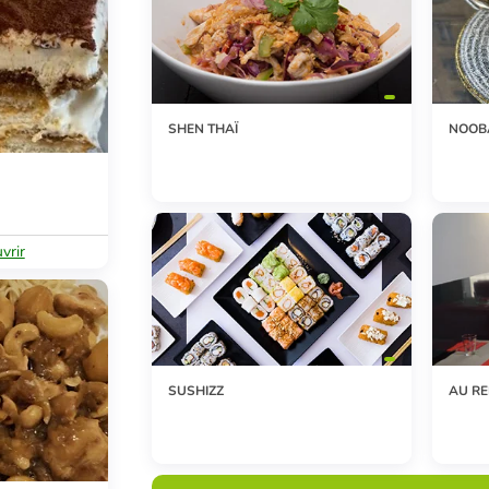
SHEN THAÏ
NOOB
vrir
SUSHIZZ
AU R