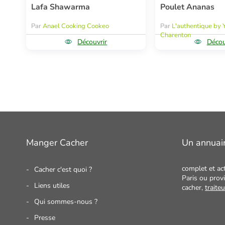
Lafa Shawarma
Poulet Ananas
Par
Anael Cooking Cookeo
Par
L'authentique by 
Charenton
Découvrir
Décou
Manger Cacher
Un annuai
complet et ac
Cacher c'est quoi ?
Paris ou provi
Liens utiles
cacher,
traite
Qui sommes-nous ?
Presse