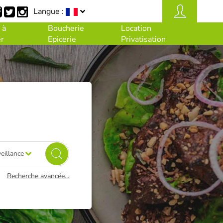
Langue :
 à
Boucherie
Location
r
Epicerie
Privatisation
eillance
Recherche avancée...