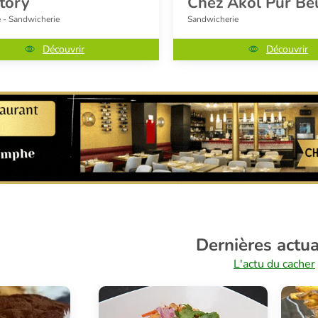
story
Chez Akol Pur Be
e - Sandwicherie
Sandwicherie
Découvrir
Découvrir
Dernières actua
L'actu du cacher