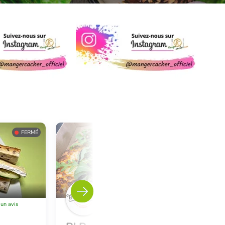
FERMÉ
FERMÉ
Sarcelles
 un avis
Laisser un avis