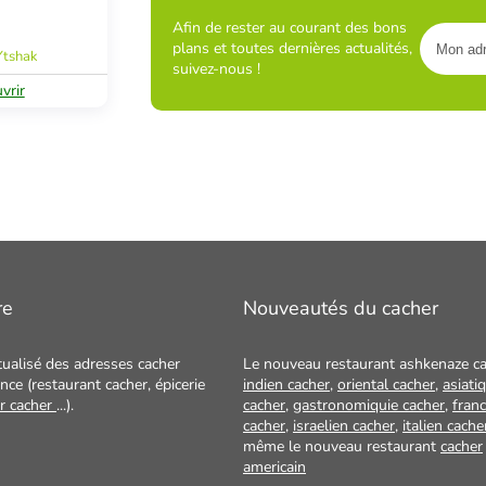
Afin de rester au courant des bons
plans et toutes dernières actualités,
Ytshak
suivez-nous !
vrir
re
Nouveautés du cacher
tualisé des adresses cacher
Le nouveau restaurant ashkenaze ca
nce (restaurant cacher, épicerie
indien cacher
,
oriental cacher
,
asiati
ur cacher
...).
cacher
,
gastronomiquie cacher
,
franc
cacher
,
israelien cacher
,
italien cache
même le nouveau restaurant
cacher
americain