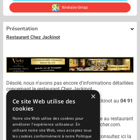
Itinéraire Gmap
Présentation
Restaurant Chez Jackinot
Désolé, nous n'avons pas encore d'informations détaillées
concernant le restaurant
Chez Jackinot.
×
Ce site Web utilise des
Vous pouvez joindre le restaurant
Chez Jackinot
au
04 91
55 60 63
cookies
Notre site Web utilise des cookies pour
N'oubliez pas de préciser lors de votre sortie au restaurant
améliorer l'expérience utilisateur. En
Chez Jackinot
qu'il n'est pas sur Mangercacher.com.
utilisant notre site Web, vous acceptez tous
les cookies conformément à notre Politique
Pour consulter un autre restaurant cacher
consultez ici la