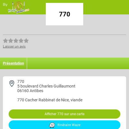
By
770
Laisser un avis
Présentation
770
5 boulevard Charles Guillaumont
06160 Antibes
770
Cacher Rabbinat de Nice, viande
Afficher 770 sur une carte
Itinéraire Waze