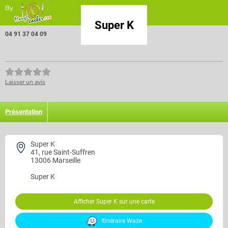
By
Super K
04 91 37 04 09
Laisser un avis
Présentation
Super K
41, rue Saint-Suffren
13006 Marseille
Super K
Afficher Super K sur une carte
Itinéraire Waze