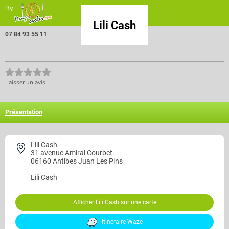
By
Lili Cash
07 84 93 55 11
Laisser un avis
Présentation
Lili Cash
31 avenue Amiral Courbet
06160 Antibes Juan Les Pins
Lili Cash
Afficher Lili Cash sur une carte
Itinéraire Waze