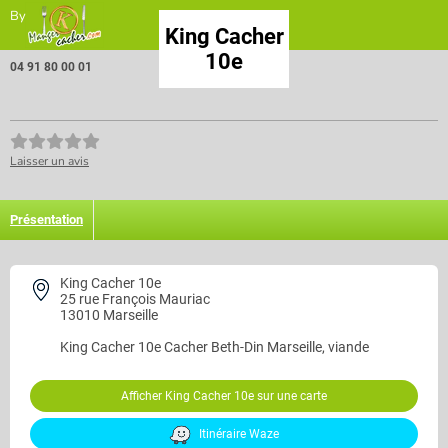
By
King Cacher
10e
04 91 80 00 01
Laisser un avis
Présentation
King Cacher 10e
25 rue François Mauriac
13010 Marseille
King Cacher 10e
Cacher Beth-Din Marseille, viande
Afficher King Cacher 10e sur une carte
Itinéraire Waze