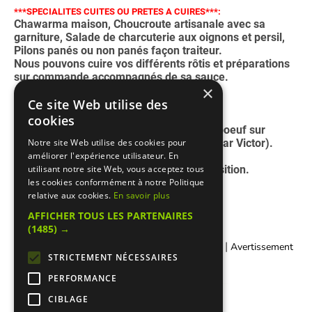
***SPECIALITES CUITES OU PRETES A CUIRES***:
Chawarma maison, Choucroute artisanale avec sa
garniture, Salade de charcuterie aux oignons et persil,
Pilons panés ou non panés façon traiteur.
Nous pouvons cuire vos différents rôtis et préparations
sur commande accompagnés de sa sauce.
×
Ce site Web utilise des
***LES NEWS***:
cookies
Mini-salami Jojo, le fameux arpaccio de boeuf sur
assiette, soubressade maison(préparée par Victor).
Notre site Web utilise des cookies pour
améliorer l'expérience utilisateur. En
Un service livraison est mis à votre disposition.
utilisant notre site Web, vous acceptez tous
les cookies conformément à notre Politique
relative aux cookies.
En savoir plus
AFFICHER TOUS LES PARTENAIRES
(1485) →
|
|
Contacter Manger cacher
Qui sommes-nous ?
Avertissement
STRICTEMENT NÉCESSAIRES
Légal
PERFORMANCE
CIBLAGE