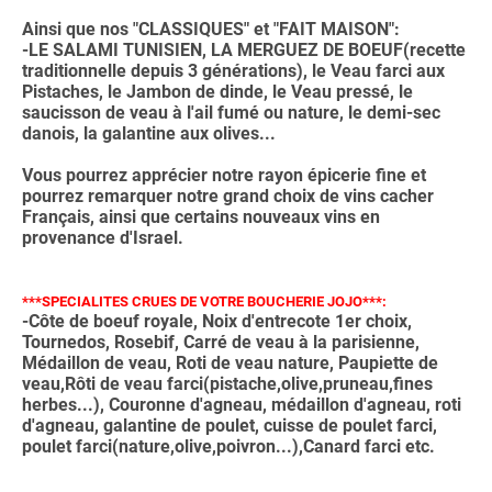
Ainsi que nos "CLASSIQUES" et "FAIT MAISON":
-LE SALAMI TUNISIEN, LA MERGUEZ DE BOEUF(recette
traditionnelle depuis 3 générations), le Veau farci aux
Pistaches, le Jambon de dinde, le Veau pressé, le
saucisson de veau à l'ail fumé ou nature, le demi-sec
danois, la galantine aux olives...
Vous pourrez apprécier notre rayon épicerie fine et
pourrez remarquer notre grand choix de vins cacher
Français, ainsi que certains nouveaux vins en
provenance d'Israel.
***SPECIALITES CRUES DE VOTRE BOUCHERIE JOJO***:
-Côte de boeuf royale, Noix d'entrecote 1er choix,
Tournedos, Rosebif, Carré de veau à la parisienne,
Médaillon de veau, Roti de veau nature, Paupiette de
veau,Rôti de veau farci(pistache,olive,pruneau,fines
herbes...), Couronne d'agneau, médaillon d'agneau, roti
d'agneau, galantine de poulet, cuisse de poulet farci,
poulet farci(nature,olive,poivron...),Canard farci etc.