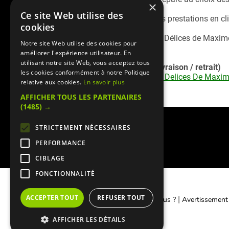
×
Ce site Web utilise des
Consultez quelques unes de nos prestations en cliq
cookies
Pour vos réceptions halavi, Aux Délices de Maxi
Notre site Web utilise des cookies pour
améliorer l'expérience utilisateur. En
utilisant notre site Web, vous acceptez tous
Service commande en ligne (livraison / retrait)
les cookies conformément à notre Politique
Retrouvez la
carte livraison Aux Delices De Maxi
relative aux cookies.
En savoir plus
en ligne sécurisé)
AFFICHER TOUS LES PARTENAIRES
(1485) →
STRICTEMENT NÉCESSAIRES
PERFORMANCE
CIBLAGE
FONCTIONNALITÉ
ACCEPTER TOUT
REFUSER TOUT
|
|
Contacter Manger cacher
Qui sommes-nous ?
Avertissement
AFFICHER LES DÉTAILS