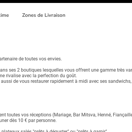
xime
Zones de Livraison
rtenaire de toutes vos envies.
dans ses 2 boutiques lesquelles vous offrent une gamme très var
me rivalise avec la perfection du goût.
aussi de vous restaurer rapidement à midi avec ses sandwichs,
t toutes vos réceptions (Mariage, Bar Mitsva, Henné, Fiançaille
jeuner dès 10 € par personne.
lateaux salés "prêts à déguster" ou "prêts à garnir".