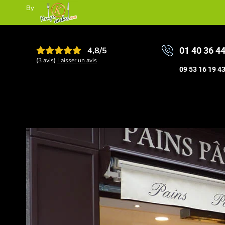
By
4,8/5
01 40 36 4
(3 avis)
Laisser un avis
09 53 16 19 4