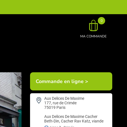
0
MA COMMANDE
Commande en ligne >
Aux Delices De Maxime
177, rue de Crimée
75019 Paris
Aux Delices De Maxime
Cacher
Beth-Din, Cacher Rav Katz, viande