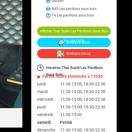
Gargan
N45 Les pavillons sous bois
T4 Les pavillons sous bois
Afficher Thaï Sushi Les Pavillons Sous Bois
sur une carte
Itinéraire Waze
Itinéraire Gmap
Horaires Thaï Sushi Les Pavillons
Sous Bois:
Fermé, ouvre Dimanche à 11h30
lundi
11:30-15:00, 18:30-22:30
mardi
11:30-15:00, 18:30-22:30
mercredi
11:30-15:00, 18:30-22:30
jeudi
11:30-15:00, 18:30-22:30
vendredi
11:30-15:00
samedi
Fermé
dimanche
11:30-15:00, 18:30-22:30