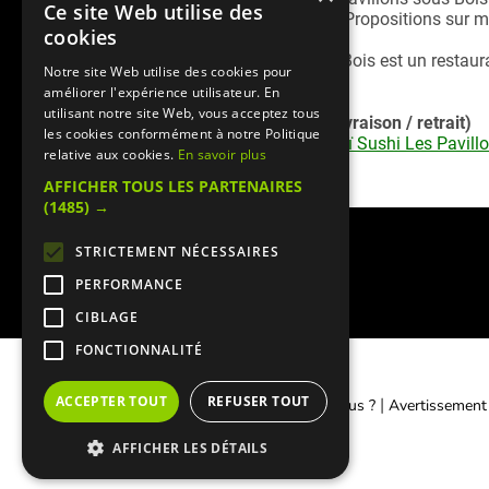
Ce site Web utilise des
fiançailles, dîner entre amis...). Propositions sur
cookies
Thai Sushi Les Pavillons sous Bois est un restaura
Notre site Web utilise des cookies pour
améliorer l'expérience utilisateur. En
utilisant notre site Web, vous acceptez tous
Service commande en ligne (livraison / retrait)
les cookies conformément à notre Politique
Retrouvez la
carte livraison Thaï Sushi Les Pavil
relative aux cookies.
En savoir plus
paiement en ligne sécurisé)
AFFICHER TOUS LES PARTENAIRES
(1485) →
STRICTEMENT NÉCESSAIRES
PERFORMANCE
CIBLAGE
FONCTIONNALITÉ
ACCEPTER TOUT
REFUSER TOUT
|
|
Contacter Manger cacher
Qui sommes-nous ?
Avertissement
AFFICHER LES DÉTAILS