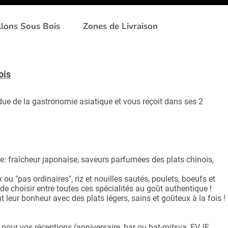
llons Sous Bois
Zones de Livraison
ois
due de la gastronomie asiatique et vous reçoit dans ses 2
ie: fraîcheur japonaise, saveurs parfumées des plats chinois,
u "pas ordinaires", riz et nouilles sautés, poulets, boeufs et
de choisir entre toutes ces spécialités au goût authentique !
leur bonheur avec des plats légers, sains et goûteux à la fois !
pour vos réceptions (anniversaire, bar ou bat-mitsva, EVJF,