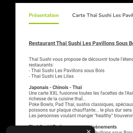
Présentation
Carte Thaï Sushi Les Pavi
Restaurant Thaï Sushi Les Pavillons Sous B
Thaï Sushi vous propose de découvrir toute l'éten
restaurants:
- Thaï Sushi Les Pavillons sous Bois
- Thaï Sushi Les Lilas
Japonais - Chinois - Thaï
Une carte XXL fusionne toutes les facettes de l'As
richesse de la cuisine thaÏ...
Poke Bowls, Pad Thaï, sushis classiques, spéciaux o
poissons sur plaque chauffante... le plus dur sera 
Les personnes voulant manger "healthy" trouveront 
Thai Sushi Traiteur pour vos évènements
×
Faites appel à Thaï Sushi Les Pavillons sous Bois 