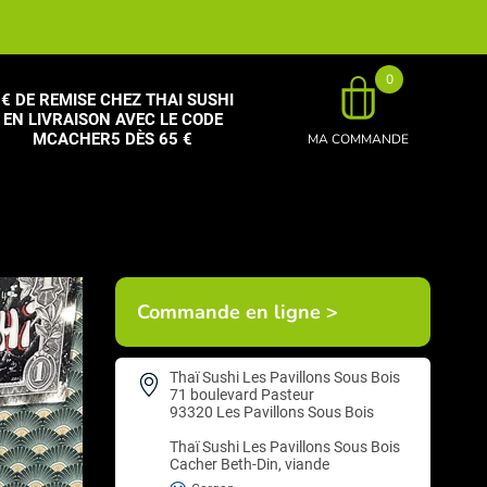
0
€ DE REMISE CHEZ THAI SUSHI
EN LIVRAISON AVEC LE CODE
MCACHER5 DÈS 65 €
MA COMMANDE
Commande en ligne >
Thaï Sushi Les Pavillons Sous Bois
71 boulevard Pasteur
93320 Les Pavillons Sous Bois
Thaï Sushi Les Pavillons Sous Bois
Cacher Beth-Din, viande