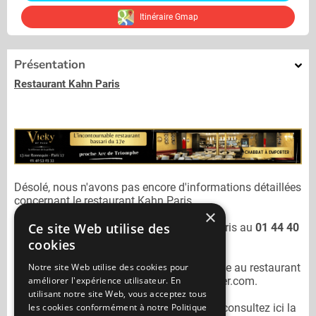
Itinéraire Gmap
Présentation
Restaurant Kahn Paris
Désolé, nous n'avons pas encore d'informations détaillées
concernant le restaurant
Kahn Paris.
×
Ce site Web utilise des
Vous pouvez joindre le restaurant
Kahn Paris
au
01 44 40
05 88
cookies
Notre site Web utilise des cookies pour
N'oubliez pas de préciser lors de votre sortie au restaurant
améliorer l'expérience utilisateur. En
Kahn Paris
qu'il n'est pas sur Mangercacher.com.
utilisant notre site Web, vous acceptez tous
les cookies conformément à notre Politique
Pour consulter un autre restaurant cacher
consultez ici la