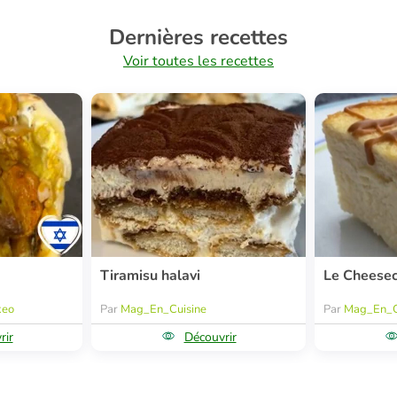
Dernières recettes
Voir toutes les recettes
Tiramisu halavi
Le Cheese
keo
Par
Mag_En_Cuisine
Par
Mag_En_C
rir
Découvrir