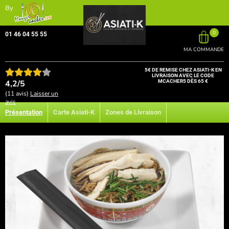
By
0
01 46 04 55 55
MA COMMANDE
5€ DE REMISE CHEZ ASIATI-K EN
LIVRAISON AVEC LE CODE
4,2/5
MCACHER5 DÈS 65 €
(11 avis)
Laisser un
avis
Présentation
Carte Asiati-K
Zones de Livraison