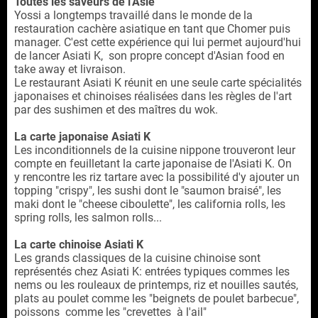
Toutes les saveurs de l'Asie
Yossi a longtemps travaillé dans le monde de la
restauration cachère asiatique en tant que Chomer puis
manager. C'est cette expérience qui lui permet aujourd'hui
de lancer Asiati K, son propre concept d'Asian food en
take away et livraison.
Le restaurant Asiati K réunit en une seule carte spécialités
japonaises et chinoises réalisées dans les règles de l'art
par des sushimen et des maîtres du wok.
La carte japonaise Asiati K
Les inconditionnels de la cuisine nippone trouveront leur
compte en feuilletant la carte japonaise de l'Asiati K. On
y rencontre les riz tartare avec la possibilité d'y ajouter un
topping "crispy", les sushi dont le "saumon braisé", les
maki dont le "cheese ciboulette", les california rolls, les
spring rolls, les salmon rolls...
La carte chinoise Asiati K
Les grands classiques de la cuisine chinoise sont
représentés chez Asiati K: entrées typiques commes les
nems ou les rouleaux de printemps, riz et nouilles sautés,
plats au poulet comme les "beignets de poulet barbecue",
poissons comme les "crevettes à l'ail"