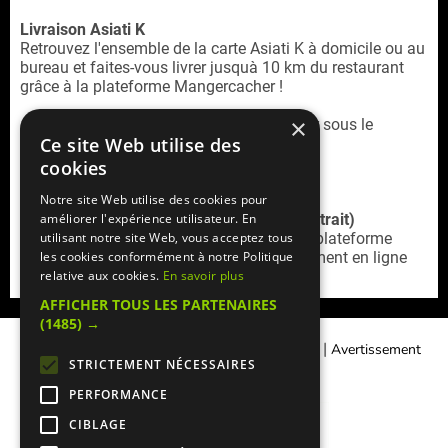
Livraison Asiati K
Retrouvez l'ensemble de la carte Asiati K à domicile ou au
bureau et faites-vous livrer jusquà 10 km du restaurant
grâce à la plateforme Mangercacher !
×
Asiati K Boulogne est un restaurant cacher sous le
Ce site Web utilise des
contrôle du Beth-Din de Paris.
cookies
Notre site Web utilise des cookies pour
Service commande en ligne (livraison / retrait)
améliorer l'expérience utilisateur. En
Retrouvez la
carte livraison Asiati-K
sur la plateforme
utilisant notre site Web, vous acceptez tous
Mangercacher.com
(cagnotte, offres, paiement en ligne
les cookies conformément à notre Politique
sécurisé)
relative aux cookies.
En savoir plus
AFFICHER TOUS LES PARTENAIRES
(1485) →
|
|
Contacter Manger cacher
Qui sommes-nous ?
Avertissement
STRICTEMENT NÉCESSAIRES
Légal
PERFORMANCE
CIBLAGE