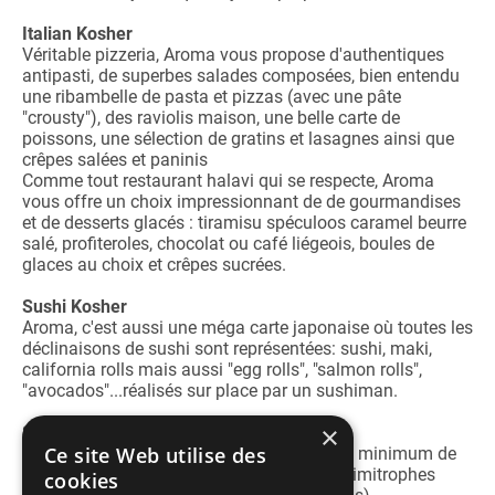
Italian Kosher
Véritable pizzeria, Aroma vous propose d'authentiques
antipasti, de superbes salades composées, bien entendu
une ribambelle de pasta et pizzas (avec une pâte
"crousty"), des raviolis maison, une belle carte de
poissons, une sélection de gratins et lasagnes ainsi que
crêpes salées et paninis
Comme tout restaurant halavi qui se respecte, Aroma
vous offre un choix impressionnant de de gourmandises
et de desserts glacés : tiramisu spéculoos caramel beurre
salé, profiteroles, chocolat ou café liégeois, boules de
glaces au choix et crêpes sucrées.
Sushi Kosher
Aroma, c'est aussi une méga carte japonaise où toutes les
déclinaisons de sushi sont représentées: sushi, maki,
california rolls mais aussi "egg rolls", "salmon rolls",
"avocados"...réalisés sur place par un sushiman.
×
Service Livraison
Ce site Web utilise des
Aroma vous livre gratuitement à partir d'un minimum de
commande dans le 19e et dans les zones limitrophes
cookies