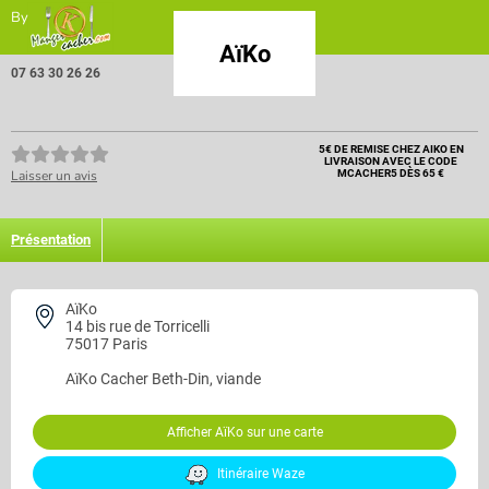
By
AïKo
07 63 30 26 26
5€ DE REMISE CHEZ AIKO EN
LIVRAISON AVEC LE CODE
Laisser un avis
MCACHER5 DÈS 65 €
Présentation
AïKo
14 bis rue de Torricelli
75017 Paris
AïKo
Cacher Beth-Din, viande
Afficher AïKo sur une carte
Itinéraire Waze