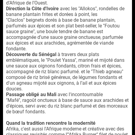
d’Afrique de l’Ouest.
Direction la Côte d'Ivoire
avec les "Allokos",
rondelles de
banane plantain frites et dorées à point, les
"Claclos"
beignets dorés à base de banane plantain,
parfumés aux épices et son plat best-seller, le "Foutou
sauce graine",
une boule tendre de banane est
accompagnée d’une sauce graine onctueuse, parfumée
aux épices et aux arachides, agrémentée de viande
fondante.
Découverte du Sénégal
à travers deux plats
emblématiques, le "Poulet Yassa",
mariné et mijoté dans
une sauce aux oignons fondants, citron frais et épices,
accompagné de riz blanc parfumé. et le "Thieb agneau"
composé de
riz brisé généreux, de légumes fondants et
d'un agneau mijoté aux oignons, à l’ail et aux épices
douces.
Passage obligé au Mali
avec l'incontournable
"Mafé",
ragoût onctueux à base de sauce aux arachides et
d’épices, servi avec du riz blanc parfumé et des morceaux
de bœuf fondants.
Quand la tradition rencontre la modernité
Afrika, c'est aussi l'Afrique moderne et créative avec des
classiques revisités comme l'"Afrika Burger"
filet de poulet