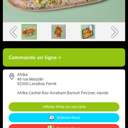
Commande en ligne >
Afrika
46 rue Marjolin
92300 Levallois Perret
Afrika
Cacher Rav Avraham Barouh Pevzner, viande
Afficher Afrika sur une carte
Itinéraire Waze