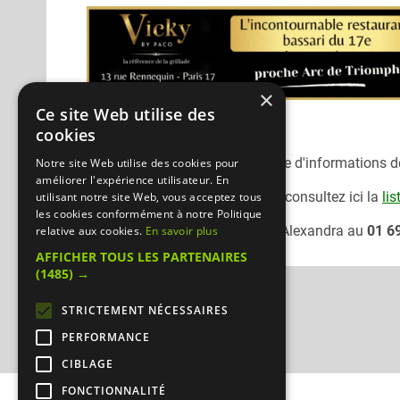
×
Ce site Web utilise des
cookies
Désolé, nous n'avons pas encore d'informations dét
Notre site Web utilise des cookies pour
améliorer l'expérience utilisateur. En
Pour consulter un autre traiteur
consultez ici la
lis
utilisant notre site Web, vous acceptez tous
les cookies conformément à notre Politique
Vous pouvez joindre le traiteur
Alexandra
au
01 6
relative aux cookies.
En savoir plus
AFFICHER TOUS LES PARTENAIRES
(1485) →
STRICTEMENT NÉCESSAIRES
PERFORMANCE
CIBLAGE
FONCTIONNALITÉ