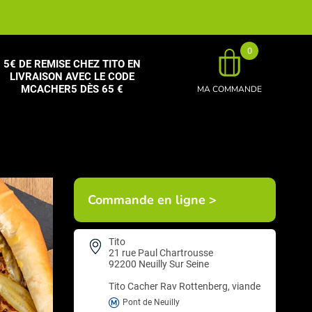
0
5€ DE REMISE CHEZ TITO EN
LIVRAISON AVEC LE CODE
MCACHER5 DÈS 65 €
MA COMMANDE
Commande en ligne >
Tito
21 rue Paul Chartrousse
92200 Neuilly Sur Seine
Tito
Cacher Rav Rottenberg, viande
Pont de Neuilly