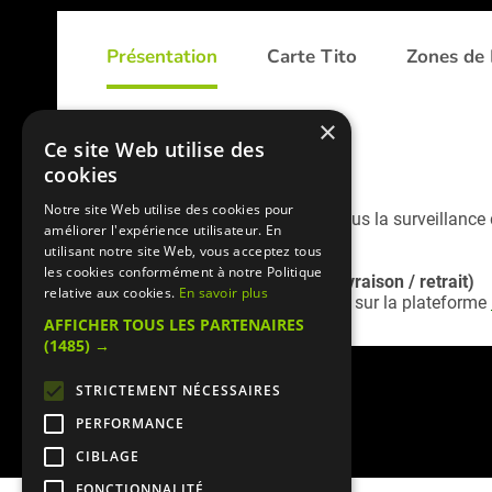
Présentation
Carte Tito
Zones de 
×
Ce site Web utilise des
Restaurant Tito
cookies
Notre site Web utilise des cookies pour
Tito est un restaurant cacher sous la surveillance
améliorer l'expérience utilisateur. En
utilisant notre site Web, vous acceptez tous
les cookies conformément à notre Politique
Service commande en ligne (livraison / retrait)
relative aux cookies.
En savoir plus
Retrouvez la
carte livraison Tito
sur la plateforme
AFFICHER TOUS LES PARTENAIRES
(1485) →
STRICTEMENT NÉCESSAIRES
PERFORMANCE
CIBLAGE
FONCTIONNALITÉ