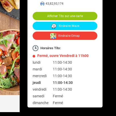
43,82,93,174
Afficher Tito sur une carte
Itinéraire Waze
Itinéraire Gmap
Horaires Tito:
Fermé, ouvre Vendredi à 11h00
lundi
11:00-14:30
mardi
11:00-14:30
mercredi
11:00-14:30
jeudi
11:00-14:30
vendredi
11:00-14:30
samedi
Fermé
dimanche
Fermé