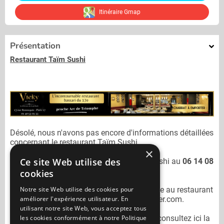
Itinéraire Gmap
Présentation
Restaurant Taïm Sushi
Désolé, nous n'avons pas encore d'informations détaillées
concernant le restaurant
Taïm Sushi.
×
Ce site Web utilise des
Vous pouvez joindre le restaurant
Taïm Sushi
au
06 14 08
63 18
cookies
Notre site Web utilise des cookies pour
N'oubliez pas de préciser lors de votre sortie au restaurant
améliorer l'expérience utilisateur. En
Taïm Sushi
qu'il n'est pas sur Mangercacher.com.
utilisant notre site Web, vous acceptez tous
les cookies conformément à notre Politique
Pour consulter un autre restaurant cacher
consultez ici la