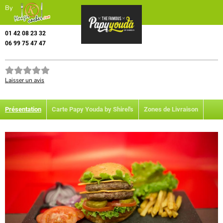
By
01 42 08 23 32
06 99 75 47 47
Laisser un avis
Présentation
Carte Papy Youda by Shirel's
Zones de Livraison