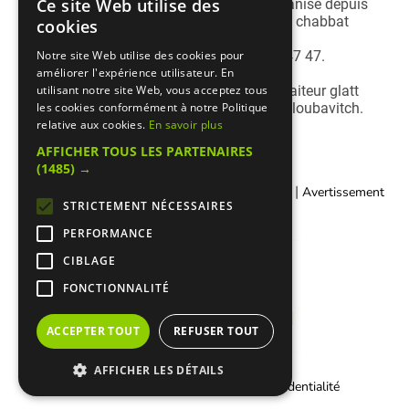
Ce site Web utilise des
Avec son département traiteur, Shirel's organise depuis
plusieurs années vos réceptions, kiddouch, chabbat
cookies
plein...
Renseignez-vous en appelant le 06 99 75 47 47.
Notre site Web utilise des cookies pour
améliorer l'expérience utilisateur. En
Papy Youda by Shirel's est un restaurant-traiteur glatt
utilisant notre site Web, vous acceptez tous
cacher sous le contrôle du Vaad Rabbanei loubavitch.
les cookies conformément à notre Politique
relative aux cookies.
En savoir plus
AFFICHER TOUS LES PARTENAIRES
(1485) →
|
|
Contacter Manger cacher
Qui sommes-nous ?
Avertissement
STRICTEMENT NÉCESSAIRES
Légal
PERFORMANCE
CIBLAGE
FONCTIONNALITÉ
ACCEPTER TOUT
REFUSER TOUT
AFFICHER LES DÉTAILS
|
Informations Cookies
Charte de confidentialité