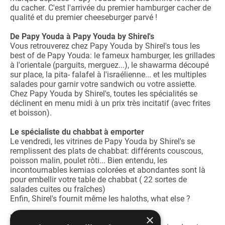
du cacher. C'est l'arrivée du premier hamburger cacher de
qualité et du premier cheeseburger parvé !
De Papy Youda à Papy Youda by Shirel's
Vous retrouverez chez Papy Youda by Shirel's tous les
best of de Papy Youda: le fameux hamburger, les grillades
à l'orientale (parguits, merguez...), le shawarma découpé
sur place, la pita- falafel à l'israélienne... et les multiples
salades pour garnir votre sandwich ou votre assiette.
Chez Papy Youda by Shirel's, toutes les spécialités se
déclinent en menu midi à un prix très incitatif (avec frites
et boisson).
Le spécialiste du chabbat à emporter
Le vendredi, les vitrines de Papy Youda by Shirel's se
remplissent des plats de chabbat: différents couscous,
poisson malin, poulet rôti... Bien entendu, les
incontournables kemias colorées et abondantes sont là
pour embellir votre table de chabbat ( 22 sortes de
salades cuites ou fraîches)
Enfin, Shirel's fournit même les haloths, what else ?
×
Papy Youda by Shirel's catering