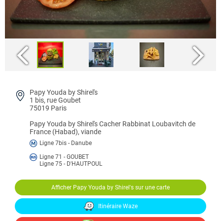
Papy Youda by Shirel's
1 bis, rue Goubet
75019 Paris
Papy Youda by Shirel's
Cacher Rabbinat Loubavitch de
France (Habad), viande
Ligne 7bis - Danube
Ligne 71 - GOUBET
Ligne 75 - D'HAUTPOUL
Afficher Papy Youda by Shirel's sur une carte
Itinéraire Waze