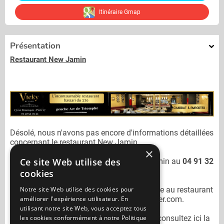
Itinéraire Gmap
Présentation
Restaurant New Jamin
Désolé, nous n'avons pas encore d'informations détaillées
concernant le restaurant
New Jamin.
×
Ce site Web utilise des
Vous pouvez joindre le restaurant
New Jamin
au
04 91 32
62 47
cookies
Notre site Web utilise des cookies pour
N'oubliez pas de préciser lors de votre sortie au restaurant
améliorer l'expérience utilisateur. En
New Jamin
qu'il n'est pas sur Mangercacher.com.
utilisant notre site Web, vous acceptez tous
les cookies conformément à notre Politique
Pour consulter un autre restaurant cacher
consultez ici la