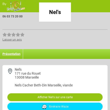
By
Nel's
06 03 73 20 00
Laisser un avis
Présentation
Nel's
171 rue du Rouet
13008 Marseille
Nel's
Cacher Beth-Din Marseille, viande
Afficher Nel's sur une carte
Itinéraire Waze