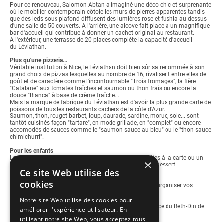
Pour ce renouveau, Salomon Abtan a imaginé une déco chic et surprenante
où le mobilier contemporain côtoie les murs de pierres apparentes tandis
que des leds sous plafond diffusent des lumières rose et fushia au dessus
d'une salle de 50 couverts. A l'arrière, une alcove fait place à un magnifique
bar d'accueil qui contribue à donner un cachet original au restaurant.
A l'extérieur, une terrasse de 20 places complète la capacité d'accueil
du Léviathan.
Plus qu'une pizzeria...
Véritable institution à Nice, le Léviathan doit bien sûr sa renommée à son
grand choix de pizzas lesquelles au nombre de 16, rivalisent entre elles de
goût et de caractère comme l'incontournable "Trois fromages", la fière
"Catalane" aux tomates fraîches et saumon ou thon frais ou encore la
douce "Bianca" à base de crème fraîche...
Mais la marque de fabrique du Léviathan est d'avoir la plus grande carte de
poissons de tous les restaurants cachers de la côte d'Azur.
Saumon, thon, rouget barbet, loup, daurade, sardine, morue, sole... sont
tantôt cuisinés façon "tartare", en mode grillade, en "complet" ou encore
accomodés de sauces comme le "saumon sauce au bleu" ou le "thon sauce
chimichurri".
Pour les enfants
Le Léviathan s'adapte à leur appétit et propose des frites à la carte ou un
×
menu spécial à 10 € composé d'une mini pizza et d'un dessert.
Ce site Web utilise des
Privatisation du restaurant
cookies
Bénéficiez d'un cadre contemporain et spacieux pour y organiser vos
évènements festifs.
Notre site Web utilise des cookies pour
Le Léviathan est un restaurant cacher sous la surveillance du Beth-Din de
améliorer l'expérience utilisateur. En
Nice.
utilisant notre site Web, vous acceptez tous