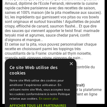
Arnaud, diplômé de l'Ecole Ferrandi, réinvente la cuisine
rapide cachère parisienne avec des recettes de saison,
saines et 100% maison (de la pita moelleuse aux sauces).
Ici, les ingrédients qui garnissent vos pitas ou vos bowls
sont originaux et surtout travaillés ! Aiguillettes de poulet
crispy, effiloché de canard, saumon flashé... Et que dire
des sauces qui viennent apporter le twist final: marinade
teryaki miel et agrumes, sauce chedar parvé, confit
d'oignons et mangue...
Et cerise sur la pita, vous pouvez personnaliser chaque
recette en choisissant parmi les toppings très
croustillants de la Frairie: crumble ail thym noisette,
granola salé, oignons crispy, pignons de pain...
×
Ce site Web utilise des
La Frairie est un restaurant cacher sous le contrôle du
rabbinat loubavitch de France.
cookies
Notre site Web utilise des cookies pour
Service commande en ligne (livraison / retrait)
améliorer l'expérience utilisateur. En
Retrouvez la
carte livraison La Frairie 9e
sur la plateforme
utilisant notre site Web, vous acceptez tous
Mangercacher.com
(cagnotte, offres, paiement en ligne
les cookies conformément à notre Politique
sécurisé)
relative aux cookies.
En savoir plus
AFFICHER TOUS LES PARTENAIRES