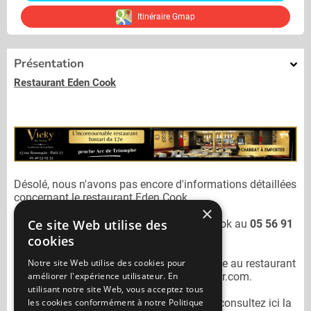
Itinéraire Gmap
Présentation
Restaurant Eden Cook
Désolé, nous n'avons pas encore d'informations détaillées
concernant le restaurant
Eden Cook.
×
Ce site Web utilise des
Vous pouvez joindre le restaurant
Eden Cook
au
05 56 91
79 39
cookies
Notre site Web utilise des cookies pour
N'oubliez pas de préciser lors de votre sortie au restaurant
améliorer l'expérience utilisateur. En
Eden Cook
qu'il n'est pas sur Mangercacher.com.
utilisant notre site Web, vous acceptez tous
les cookies conformément à notre Politique
Pour consulter un autre restaurant cacher
consultez ici la