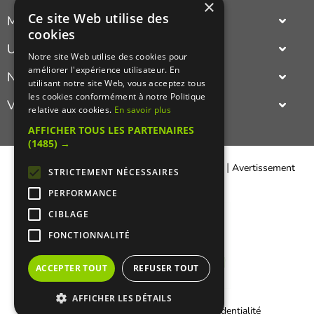
×
Ce site Web utilise des
Manger Cacher
cookies
Cacher c'est quoi ?
Un annuaire
Notre site Web utilise des cookies pour
Liens utiles
améliorer l'expérience utilisateur. En
complet et actualisé des adresses cacher Paris ou province
Nouveautés du cacher
Qui sommes-nous ?
utilisant notre site Web, vous acceptez tous
(restaurant cacher, épicerie cacher,
traiteur cacher
...).
les cookies conformément à notre Politique
Le nouveau restaurant ashkenaze cacher,
indien cacher
,
oriental
Visualisez
Presse
relative aux cookies.
En savoir plus
cacher
,
asiatique cacher
,
gastronomiquie cacher
,
francais cacher
,
Recettes cachères
israelien cacher
,
italien cacher
ou même le nouveau restaurant
en photos un
restaurant cacher
(restaurant casher).
AFFICHER TOUS LES PARTENAIRES
cacher americain
Sympa de pouvoir découvrir le cadre et l'ambiance d'un
(1485) →
restaurant cacher!
|
|
Contacter Manger cacher
Qui sommes-nous ?
Avertissement
STRICTEMENT NÉCESSAIRES
Légal
PERFORMANCE
CIBLAGE
FONCTIONNALITÉ
ACCEPTER TOUT
REFUSER TOUT
AFFICHER LES DÉTAILS
|
Informations Cookies
Charte de confidentialité