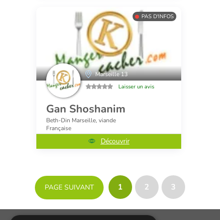
PAS D'INFOS
Marseille 13
Laisser un avis
Gan Shoshanim
Beth-Din Marseille, viande
Française
Découvrir
1
2
3
PAGE SUIVANT