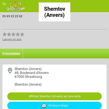
By
Shemtov
(Anvers)
03 69 23 22 62
Laisser un avis
Présentation
Shemtov (Anvers)
48, Boulevard d'Anvers
67000 Strasbourg
Shemtov (Anvers)
Afficher Shemtov (Anvers) sur une carte
Itinéraire Waze