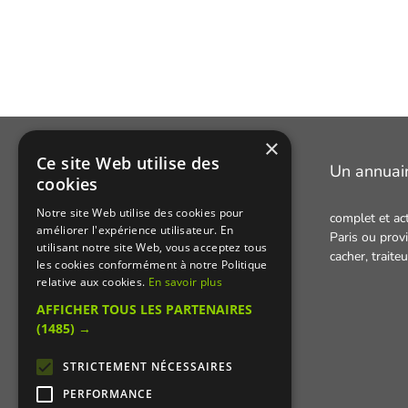
×
Ce site Web utilise des
Manger Cacher
Un annuai
cookies
Notre site Web utilise des cookies pour
complet et ac
Cacher c'est quoi ?
améliorer l'expérience utilisateur. En
Paris ou provi
utilisant notre site Web, vous acceptez tous
Liens utiles
cacher,
traite
les cookies conformément à notre Politique
Qui sommes-nous ?
relative aux cookies.
En savoir plus
AFFICHER TOUS LES PARTENAIRES
Presse
(1485) →
Recettes cachères
STRICTEMENT NÉCESSAIRES
PERFORMANCE