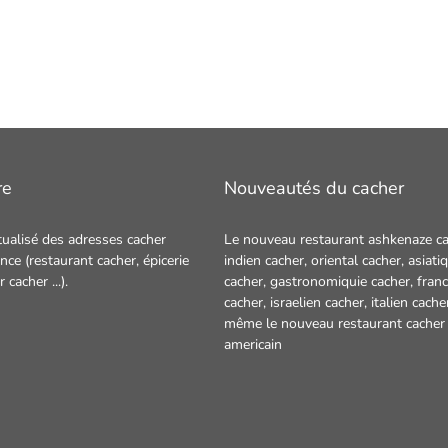
re
Nouveautés du cacher
tualisé des adresses cacher
Le nouveau restaurant ashkenaze ca
nce (restaurant cacher, épicerie
indien cacher
,
oriental cacher
,
asiati
ur cacher
...).
cacher
,
gastronomiquie cacher
,
franc
cacher
,
israelien cacher
,
italien cache
même le nouveau restaurant
cacher
americain