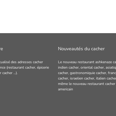
re
Nouveautés du cacher
tualisé des adresses cacher
Le nouveau restaurant ashkenaze ca
nce (restaurant cacher, épicerie
indien cacher
,
oriental cacher
,
asiati
ur cacher
...).
cacher
,
gastronomiquie cacher
,
franc
cacher
,
israelien cacher
,
italien cache
même le nouveau restaurant
cacher
americain