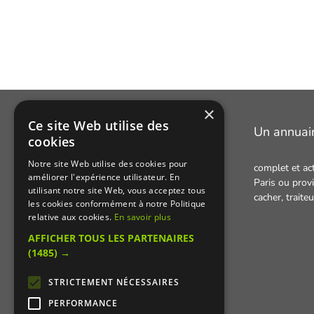
×
Ce site Web utilise des
Manger Cacher
Un annuai
cookies
Notre site Web utilise des cookies pour
complet et ac
Cacher c'est quoi ?
améliorer l'expérience utilisateur. En
Paris ou provi
utilisant notre site Web, vous acceptez tous
Liens utiles
cacher,
traite
les cookies conformément à notre Politique
Qui sommes-nous ?
relative aux cookies.
En savoir plus
AFFICHER TOUS LES PARTENAIRES
Presse
(1485) →
Recettes cachères
STRICTEMENT NÉCESSAIRES
PERFORMANCE